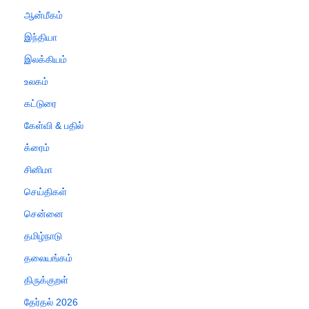
ஆன்மீகம்
இந்தியா
இலக்கியம்
உலகம்
கட்டுரை
கேள்வி & பதில்
க்ரைம்
சினிமா
செய்திகள்
சென்னை
தமிழ்நாடு
தலையங்கம்
திருக்குறள்
தேர்தல் 2026