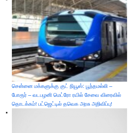
சென்னை மக்களுக்கு குட் நியூஸ்: பூந்தமல்லி –
போரூர் – வடபழனி மெட்ரோ ரயில் சேவை விரைவில்
தொடக்கம்! பட்ஜெட்டில் தவெக அரசு அறிவிப்பு!