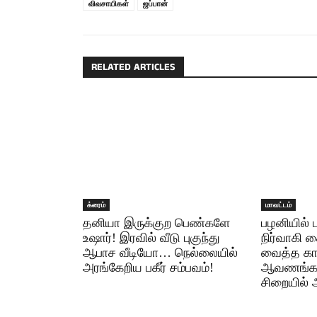
விவசாயிகள்
ஜப்பான்
RELATED ARTICLES
க்ரைம்
மாவட்டம்
தனியா இருக்குற பெண்களே
பழனியில் 
உஷார்! இரவில் வீடு புகுந்து
நிர்வாகி 
ஆபாச வீடியோ… நெல்லையில்
வைத்த க
அரங்கேறிய பகீர் சம்பவம்!
ஆவணங்கள்
சிறையில் 