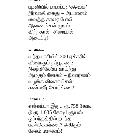
மாவட்டம்
பழனியில் பரபரப்பு: ‘தவெக’
நிர்வாகி கைது – அடமானம்
வைத்த காரை போலி
ஆவணங்கள் மூலம்
விற்றதால்– சிறையில்
அடைப்பு!
மாவட்டம்
வந்தவாசியில் 200 ஏக்கரில்
வீணாகும் தர்பூசணி:
நிலத்திலேயே காய்ந்து
அழுகும் சோகம் – நிவாரணம்
வழங்க விவசாயிகள்
கண்ணீர் கோரிக்கை!
மாவட்டம்
என்னப்பா இது.. ரூ.758 கோடி
டூ ரூ.1,035 கோடி! சூயஸ்
ஒப்பந்தத்தில் நடந்த
பகற்கொள்ளை? அதிரும்
சேலம் மாநகரம்!