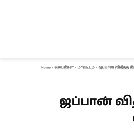
சென்னை
தமிழ்நாடு
ஆவடி
இ
Home
செய்திகள்
மாவட்டம்
ஜப்பான் விதித்த த
ஜப்பான் வித