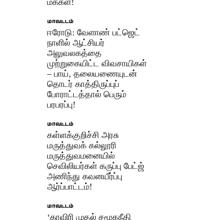
மக்கள்!
மாவட்டம்
ஈரோடு: வேளாண் பட்ஜெட்
நாளில் ஆட்சியர்
அலுவலகத்தை
முற்றுகையிட்ட விவசாயிகள்
– பாய், தலையணையுடன்
தொடர் காத்திருப்புப்
போராட்டத்தால் பெரும்
பரபரப்பு!
மாவட்டம்
கள்ளக்குறிச்சி அரசு
மருத்துவக் கல்லூரி
மருத்துவமனையில்
செவிலியர்கள் கருப்பு பேட்ஜ்
அணிந்து கவனயீர்ப்பு
ஆர்ப்பாட்டம்!
மாவட்டம்
‘காவிரி முதல் சமூகநீதி