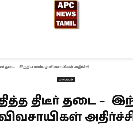
ந்தியா
உலகம்
அரசியல்
சினிமா
தேர்தல் 2026
ிடீர் தடை - இந்திய மாம்பழ விவசாயிகள் அதிர்ச்சி
மாவட்டம்
ித்த திடீர் தடை – இ
விவசாயிகள் அதிர்ச்ச