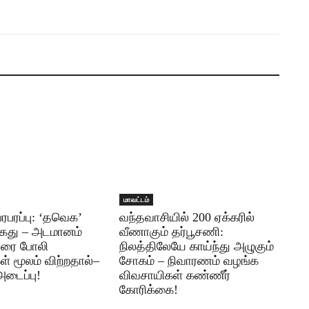
மாவட்டம்
பரபரப்பு: ‘தவெக’
வந்தவாசியில் 200 ஏக்கரில்
கைது – அடமானம்
வீணாகும் தர்பூசணி:
ாரை போலி
நிலத்திலேயே காய்ந்து அழுகும்
 மூலம் விற்றதால்–
சோகம் – நிவாரணம் வழங்க
அடைப்பு!
விவசாயிகள் கண்ணீர்
கோரிக்கை!