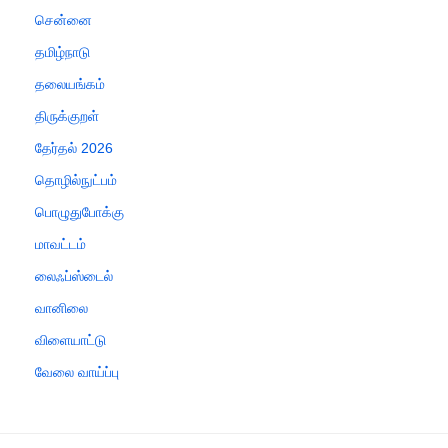
சென்னை
தமிழ்நாடு
தலையங்கம்
திருக்குறள்
தேர்தல் 2026
தொழில்நுட்பம்
பொழுதுபோக்கு
மாவட்டம்
லைஃப்ஸ்டைல்
வானிலை
விளையாட்டு
வேலை வாய்ப்பு